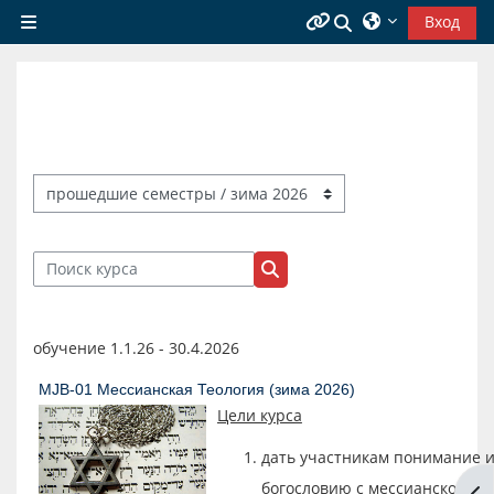
Перейти к основному содержанию
Изменить данн
Вход
Боковая панель
Информация
Вопросы и ответы
Библиотека
Категории курсов
Поиск курса
Поиск курса
обучение 1.1.26 - 30.4.2026
MJB-01 Мессианская Теология (зима 2026)
Цели курса
дать участникам понимание 
богословию с мессианско-иуд
От